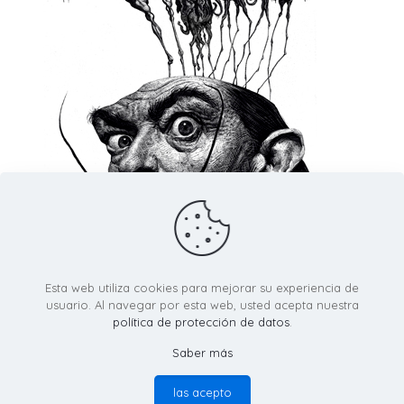
Esta web utiliza cookies para mejorar su experiencia de
usuario. Al navegar por esta web, usted acepta nuestra
política de protección de datos
.
Saber más
© RicardoMartinezIllustration.com - Todos los derechos
reservados -
política de provacidad
las acepto