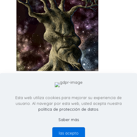
Esta web utiliza cookies para mejorar su experiencia de
usuario. Al navegar por esta web, usted acepta nuestra
política de protección de datos
.
Saber más
© RicardoMartinezIllustration.com - Todos los derechos
reservados -
política de provacidad
las acepto