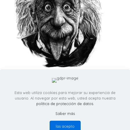
Esta web utiliza cookies para mejorar su experiencia de
usuario. Al navegar por esta web, usted acepta nuestra
política de protección de datos
.
Saber más
© RicardoMartinezIllustration.com - Todos los derechos
reservados -
política de provacidad
las acepto