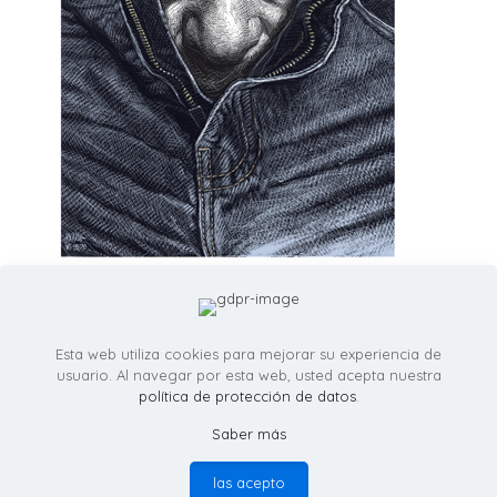
Esta web utiliza cookies para mejorar su experiencia de
usuario. Al navegar por esta web, usted acepta nuestra
política de protección de datos
.
Saber más
© RicardoMartinezIllustration.com - Todos los derechos
reservados -
política de provacidad
las acepto