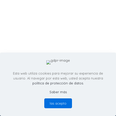
Esta web utiliza cookies para mejorar su experiencia de
usuario. Al navegar por esta web, usted acepta nuestra
política de protección de datos
.
Saber más
© RicardoMartinezIllustration.com - Todos los derechos
reservados -
política de provacidad
las acepto