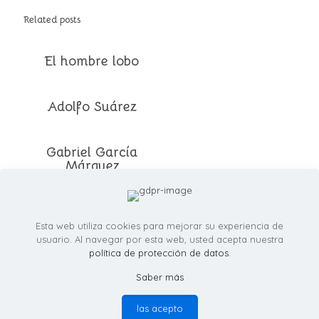
Related posts
El hombre lobo
Adolfo Suárez
Gabriel García
Márquez
El Planeta de los
Simios
Esta web utiliza cookies para mejorar su experiencia de
usuario. Al navegar por esta web, usted acepta nuestra
política de protección de datos
.
Saber más
© RicardoMartinezIllustration.com - Todos los derechos
reservados -
política de provacidad
las acepto